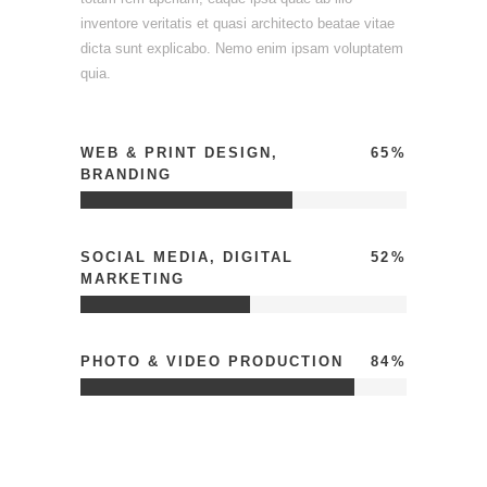
inventore veritatis et quasi architecto beatae vitae
dicta sunt explicabo. Nemo enim ipsam voluptatem
quia.
WEB & PRINT DESIGN,
65
BRANDING
SOCIAL MEDIA, DIGITAL
52
MARKETING
PHOTO & VIDEO PRODUCTION
84