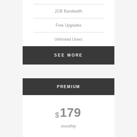
2GB Bandwidth
Free Upgrades
Unlimited Users
SEE MORE
PREMIUM
179
$
monthly