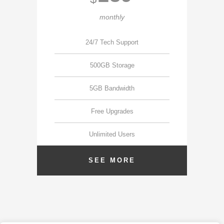
monthly
24/7 Tech Support
500GB Storage
5GB Bandwidth
Free Upgrades
Unlimited Users
SEE MORE