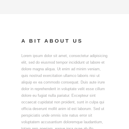
A BIT ABOUT US
Lorem ipsum dolor sit amet, consectetur adipisicing
elit, sed do eiusmod tempor incididunt ut labore et
dolore magna aliqua. Ut enim ad minim veniam,
quis nostrud exercitation ullamco laboris nisi ut
aliquip ex ea commodo consequat. Duis aute irure
dolor in reprehenderit in voluptate velit esse cillum
dolore eu fugiat nulla pariatur. Excepteur sint
occaecat cupidatat non proident, sunt in culpa qui
officia deserunt mollit anim id est laborum.
Sed ut
perspiciatis unde omnis iste natus error sit
voluptatem accusantium doloremque laudantium,
totam rem aperiam, eaque ipsa quae ab illo