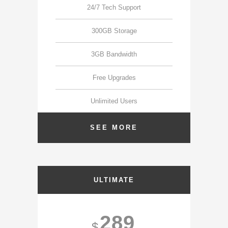
24/7 Tech Support
300GB Storage
3GB Bandwidth
Free Upgrades
Unlimited Users
SEE MORE
ULTIMATE
289
$