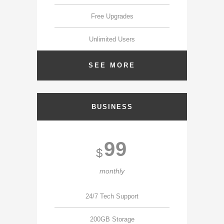
Free Upgrades
Unlimited Users
SEE MORE
BUSINESS
99
$
monthly
24/7 Tech Support
200GB Storage