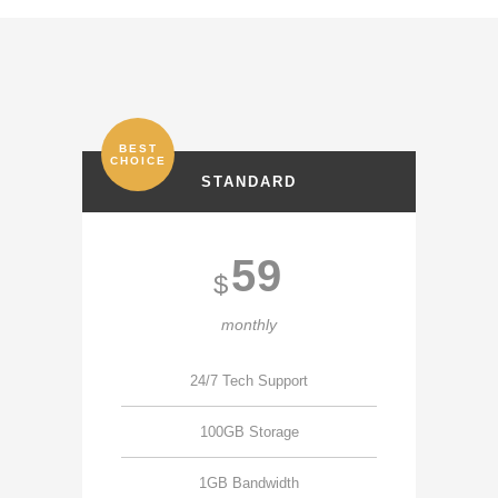
BEST
CHOICE
STANDARD
59
$
monthly
24/7 Tech Support
100GB Storage
1GB Bandwidth